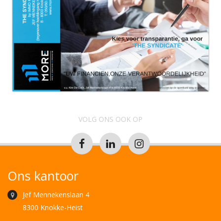
VOLG ONS OOK OP
Ons kantoor
Jef Mennekenslaan 4
8300 Knokke-Heist